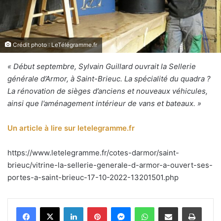
Crédit photo : LeTélégramme.fr
« Début septembre, Sylvain Guillard ouvrait la Sellerie
générale d’Armor, à Saint-Brieuc. La spécialité du quadra ?
La rénovation de sièges d’anciens et nouveaux véhicules,
ainsi que l’aménagement intérieur de vans et bateaux. »
Un article à lire sur letelegramme.fr
https://www.letelegramme.fr/cotes-darmor/saint-
brieuc/vitrine-la-sellerie-generale-d-armor-a-ouvert-ses-
portes-a-saint-brieuc-17-10-2022-13201501.php
Linkedin
Pinterest
Messenger
WhatsApp
Partager par email
Impri