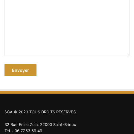
SGA © 2023 TOUS DROITS RESERVES
32 Rue Emile Zola, 22000 Saint-Brieuc
Tél. : 06.77.53.69.49