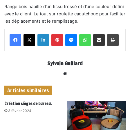
Range bois habillé d’un tissu tressé et d’une couleur défini
avec le client. Le tout sur roulette caoutchouc pour faciliter
les déplacements et le remplissage.
Linkedin
Pinterest
Messenger
WhatsApp
Partager par email
Impri
Sylvain Guillard
Website
Articles similaires
Création sièges de bureau.
3 février 2024