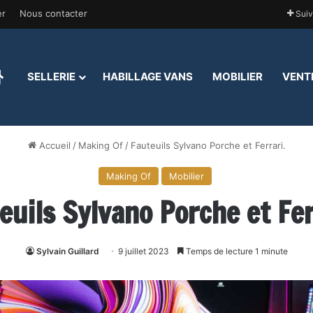
er
Nous contacter
Suiv
ACCUEIL
SELLERIE
HABILLAGE VANS
MOBILIER
VENT
Accueil
/
Making Of
/
Fauteuils Sylvano Porche et Ferrari.
Making Of
Mobilier
euils Sylvano Porche et Fer
Sylvain Guillard
9 juillet 2023
Temps de lecture 1 minute