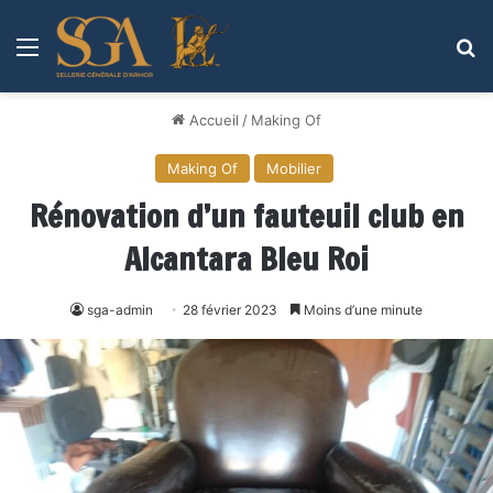
Menu
R
Accueil
/
Making Of
Making Of
Mobilier
Rénovation d’un fauteuil club en
Alcantara Bleu Roi
sga-admin
28 février 2023
Moins d’une minute