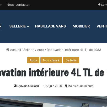
er
Nous contacter
Suiv
ACCUEIL
SELLERIE
HABILLAGE VANS
MOBILIER
VENT
Accueil
/
Sellerie
/
Auto
/
Rénovation intérieure 4L TL de 1983
Auto
Non classé
Sellerie
vation intérieure 4L TL de
Sylvain Guillard
27 juin 2026
Moins d’une minute