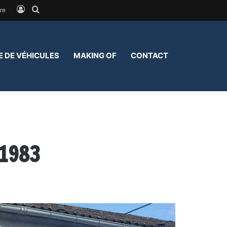
Connexion
Rechercher
re
E DE VÉHICULES
MAKING OF
CONTACT
 1983