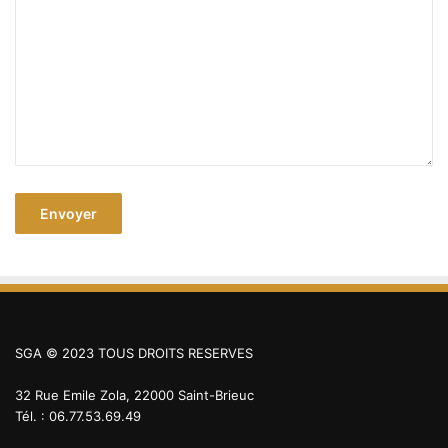
SGA © 2023 TOUS DROITS RESERVES
32 Rue Emile Zola, 22000 Saint-Brieuc
Tél. : 06.77.53.69.49