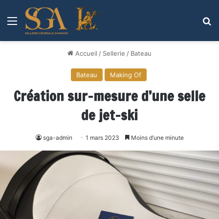
Menu
R
Accueil
/
Sellerie
/
Bateau
Bateau
Making Of
Création sur-mesure d’une selle
de jet-ski
sga-admin
1 mars 2023
Moins d’une minute