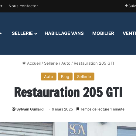
er
Nous contacter
Suiv
ACCUEIL
SELLERIE
HABILLAGE VANS
MOBILIER
VENT
Accueil
/
Sellerie
/
Auto
/
Restauration 205 GTI
Auto
Blog
Sellerie
Restauration 205 GTI
Sylvain Guillard
9 mars 2025
Temps de lecture 1 minute